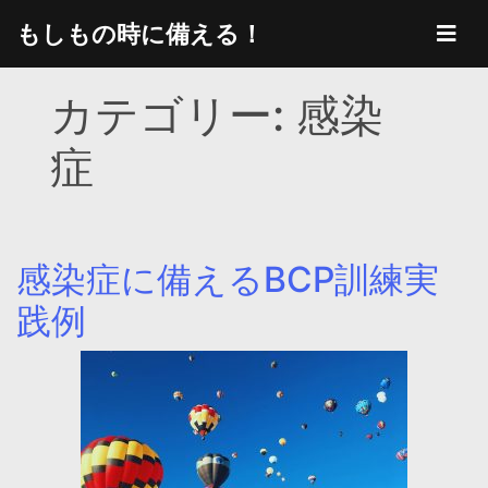
Skip
もしもの時に備える！
to
content
カテゴリー:
感染
症
感染症に備えるBCP訓練実
践例