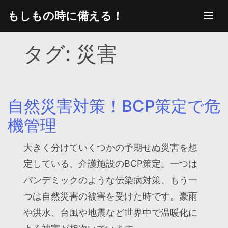
Skip
もしもの時に備える！
to
content
タグ:
災害
自然災害対策！BCP策定で危
機管理
大きく分けていくつかの予期せぬ災害を想
定している、介護施設のBCP策定。一つは
パンデミックのような伝染病対策、もう一
つは自然災害の被害を受けた時です。豪雨
や洪水、台風や地震など世界中で温暖化に